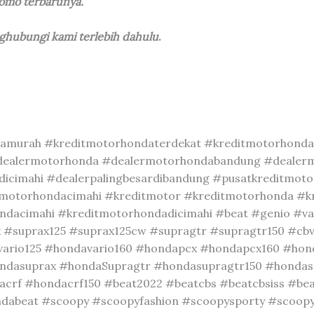
romo terbarunya.
nghubungi kami terlebih dahulu
.
amurah #kreditmotorhondaterdekat #kreditmotorhonda
dealermotorhonda #dealermotorhondabandung #dealer
icimahi #dealerpalingbesardibandung #pusatkreditmot
tmotorhondacimahi #kreditmotor #kreditmotorhonda #
acimahi #kreditmotorhondadicimahi #beat #genio #var
 #suprax125 #suprax125cw #supragtr #supragtr150 #cbv
vario125 #hondavario160 #hondapcx #hondapcx160 #ho
ndasuprax #hondaSupragtr #hondasupragtr150 #hondas
rf #hondacrf150 #beat2022 #beatcbs #beatcbsiss #bea
abeat #scoopy #scoopyfashion #scoopysporty #scoopyp