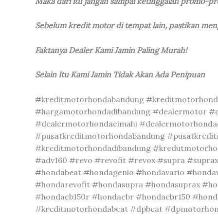
Maka dari itu jangan sampai ketinggalan promo-p
Sebelum kredit motor di tempat lain, pastikan me
Faktanya Dealer Kami Jamin Paling Murah!
Selain Itu Kami Jamin Tidak Akan Ada Penipuan
#kreditmotorhondabandung #kreditmotorhond
#hargamotorhondadibandung #dealermotor #
#dealermotorhondacimahi #dealermotorhondad
#pusatkreditmotorhondabandung #pusatkredi
#kreditmotorhondadibandung #kredutmotorhond
#adv160 #revo #revofit #revox #supra #suprax
#hondabeat #hondagenio #hondavario #honda
#hondarevofit #hondasupra #hondasuprax #ho
#hondacb150r #hondacbr #hondacbr150 #hondac
#kreditmotorhondabeat #dpbeat #dpmotorhond