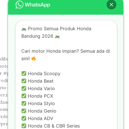
Promo Semua Produk Honda
Bandung 2026
Cari motor Honda impian? Semua ada di
sini!
dibandung #hargakreditmotorhonda2024
motorhondadibandung
or #pusatkreditmotorhonda
Honda Scoopy
kreditmotorhondabandung
Honda Beat
io #vario125 #vario160 #pcx #pcx160 #adv
Honda Vario
erza #cb150r #cbr #cbr150 #crf #crf150
Honda PCX
ndaadv #hondaadv160 #hondarevo #hondarevox
Honda Stylo
onic #hondasonic150 #hondacb #hondacbverza
Honda Genio
tdeluxe #kreditmotorbeat
Honda ADV
restige #scoopystylish #scoopyterbaru
Honda CB & CBR Series