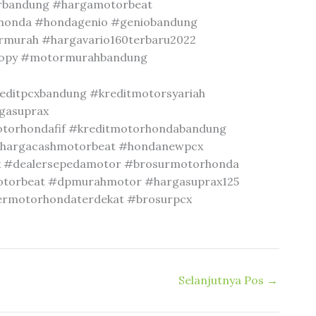
orbandung #hargamotorbeat
rhonda #hondagenio #geniobandung
rmurah #hargavario160terbaru2022
oopy #motormurahbandung
editpcxbandung #kreditmotorsyariah
gasuprax
torhondafif #kreditmotorhondabandung
#hargacashmotorbeat #hondanewpcx
x #dealersepedamotor #brosurmotorhonda
otorbeat #dpmurahmotor #hargasuprax125
ermotorhondaterdekat #brosurpcx
Selanjutnya Pos
→