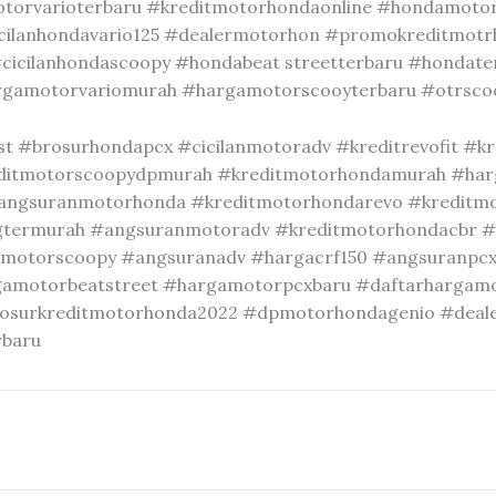
otorvarioterbaru #kreditmotorhondaonline #hondamot
cilanhondavario125 #dealermotorhon #promokreditmot
cicilanhondascoopy #hondabeat streetterbaru #hondate
rgamotorvariomurah #hargamotorscooyterbaru #otrsc
 #brosurhondapcx #cicilanmotoradv #kreditrevofit #kr
itmotorscoopydpmurah #kreditmotorhondamurah #har
angsuranmotorhonda #kreditmotorhondarevo #kreditmo
termurah #angsuranmotoradv #kreditmotorhondacbr 
otorscoopy #angsuranadv #hargacrf150 #angsuranpc
gamotorbeatstreet #hargamotorpcxbaru #daftarhargam
osurkreditmotorhonda2022 #dpmotorhondagenio #deal
rbaru