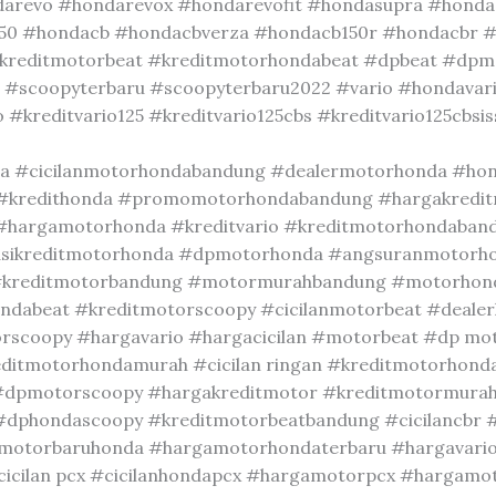
arevo #hondarevox #hondarevofit #hondasupra #honda
50 #hondacb #hondacbverza #hondacb150r #hondacbr #
 #kreditmotorbeat #kreditmotorhondabeat #dpbeat #dp
h #scoopyterbaru #scoopyterbaru2022 #vario #hondavar
reditvario125 #kreditvario125cbs #kreditvario125cbsiss
a #cicilanmotorhondabandung #dealermotorhonda #ho
#kredithonda #promomotorhondabandung #hargakredit
#hargamotorhonda #kreditvario #kreditmotorhondaband
asikreditmotorhonda #dpmotorhonda #angsuranmotorh
kreditmotorbandung #motormurahbandung #motorhon
dabeat #kreditmotorscoopy #cicilanmotorbeat #deal
scoopy #hargavario #hargacicilan #motorbeat #dp mo
editmotorhondamurah #cicilan ringan #kreditmotorhond
#dpmotorscoopy #hargakreditmotor #kreditmotormurah
dphondascoopy #kreditmotorbeatbandung #cicilancbr #
#motorbaruhonda #hargamotorhondaterbaru #hargavari
icilan pcx #cicilanhondapcx #hargamotorpcx #hargam