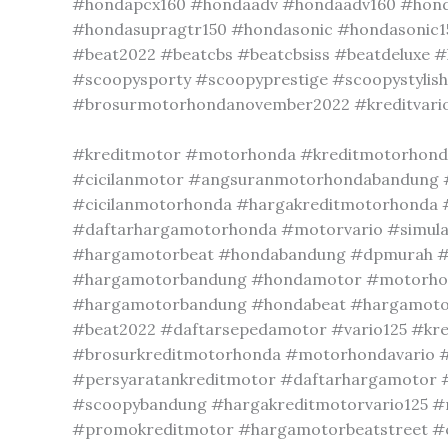
#hondapcx160 #hondaadv #hondaadv160 #hond
#hondasupragtr150 #hondasonic #hondasonic1
#beat2022 #beatcbs #beatcbsiss #beatdeluxe
#scoopysporty #scoopyprestige #scoopystylis
#brosurmotorhondanovember2022 #kreditvario #k
#kreditmotor #motorhonda #kreditmotorhond
#cicilanmotor #angsuranmotorhondabandung 
#cicilanmotorhonda #hargakreditmotorhonda 
#daftarhargamotorhonda #motorvario #simul
#hargamotorbeat #hondabandung #dpmurah #
#hargamotorbandung #hondamotor #motorhon
#hargamotorbandung #hondabeat #hargamotor
#beat2022 #daftarsepedamotor #vario125 #kr
#brosurkreditmotorhonda #motorhondavario 
#persyaratankreditmotor #daftarhargamotor #
#scoopybandung #hargakreditmotorvario125 
#promokreditmotor #hargamotorbeatstreet #c