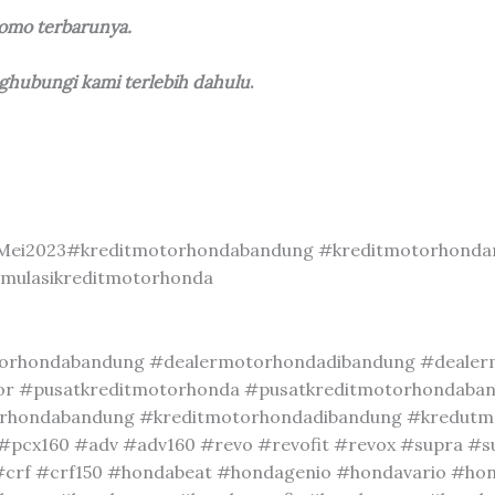
romo terbarunya.
nghubungi kami terlebih dahulu
.
ei2023#kreditmotorhondabandung #kreditmotorhonda
mulasikreditmotorhonda
orhondabandung #dealermotorhondadibandung #dealerm
tor #pusatkreditmotorhonda #pusatkreditmotorhondaba
rhondabandung #kreditmotorhondadibandung #kredutmo
 #pcx160 #adv #adv160 #revo #revofit #revox #supra #
#crf #crf150 #hondabeat #hondagenio #hondavario #ho