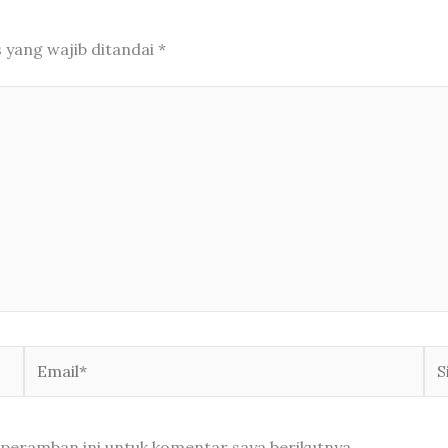
 yang wajib ditandai
*
Email*
Sit
We
 peramban ini untuk komentar saya berikutnya.