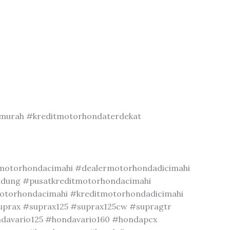
murah #kreditmotorhondaterdekat
otorhondacimahi #dealermotorhondadicimahi
ndung #pusatkreditmotorhondacimahi
torhondacimahi #kreditmotorhondadicimahi
suprax #suprax125 #suprax125cw #supragtr
ndavario125 #hondavario160 #hondapcx