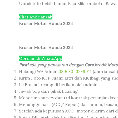
Untuk Info Lebih Lanjut Bisa Klik tombol di Bawah 
Chat Andriansah
Brosur Motor Honda 2023
Brosur Motor Honda 2023
Obrolan di WhatsApp
Pasti ada yang penasaran dengan Cara kredit Motor
Hubungi WA Admin
0896-0432-9911
(andriansah)
Kirim Foto KTP Suami Istri dan KK (bagi yang su
Isi Formulir yang di berikan oleh admin
Jawab telp dari pihak Leasing
Menerima survey dan ttd kontrak perjanjian kred
Menunggu hasil (ACC/ Reject) dari admin, biasany
Setelah ada keputusan ACC , motor dikirim dari de
Bayar DP setelah Motor diterima (jangan lupa che