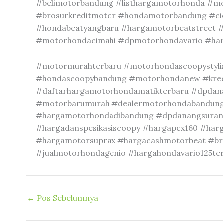
#belimotorbandung #listhargamotorhonda #m
#brosurkreditmotor #hondamotorbandung #ci
#hondabeatyangbaru #hargamotorbeatstreet #
#motorhondacimahi #dpmotorhondavario #ha
#motormurahterbaru #motorhondascoopystylist
#hondascoopybandung #motorhondanew #kred
#daftarhargamotorhondamatikterbaru #dpdan
#motorbarumurah #dealermotorhondabandung
#hargamotorhondadibandung #dpdanangsuranm
#hargadanspesikasiscoopy #hargapcx160 #har
#hargamotorsuprax #hargacashmotorbeat #br
#jualmotorhondagenio #hargahondavario125te
←
Pos Sebelumnya