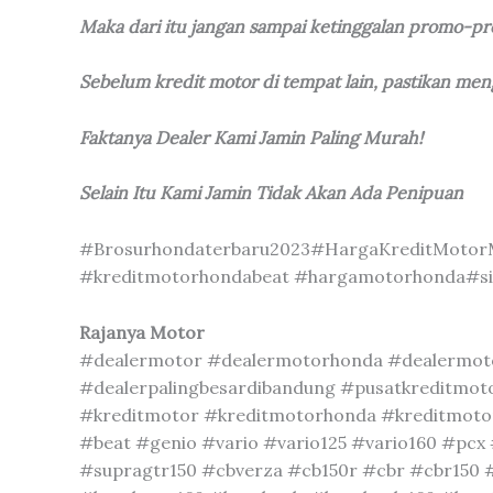
Maka dari itu jangan sampai ketinggalan promo-p
Sebelum kredit motor di tempat lain, pastikan me
Faktanya Dealer Kami Jamin Paling Murah!
Selain Itu Kami Jamin Tidak Akan Ada Penipuan
#Brosurhondaterbaru2023#HargaKreditMotorM
#kreditmotorhondabeat #hargamotorhonda#si
Rajanya Motor
#dealermotor #dealermotorhonda #dealermot
#dealerpalingbesardibandung #pusatkreditmo
#kreditmotor #kreditmotorhonda #kreditmoto
#beat #genio #vario #vario125 #vario160 #pcx
#supragtr150 #cbverza #cb150r #cbr #cbr150 