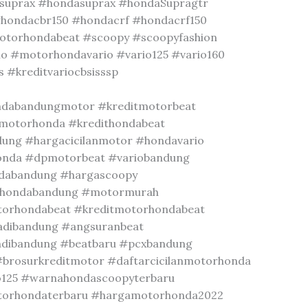
suprax #hondasuprax #hondaSupragtr
hondacbr150 #hondacrf #hondacrf150
motorhondabeat #scoopy #scoopyfashion
io #motorhondavario #vario125 #vario160
 #kreditvariocbsisssp
ndabandungmotor #kreditmotorbeat
motorhonda #kredithondabeat
ung #hargacicilanmotor #hondavario
onda #dpmotorbeat #variobandung
dabandung #hargascoopy
erhondabandung #motormurah
torhondabeat #kreditmotorhondabeat
adibandung #angsuranbeat
dibandung #beatbaru #pcxbandung
brosurkreditmotor #daftarcicilanmotorhonda
o125 #warnahondascoopyterbaru
otorhondaterbaru #hargamotorhonda2022