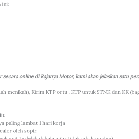
ini:
 secara online di Rajanya Motor, kami akan jelaskan satu per
dah menikah), Kirim KTP ortu , KTP untuk STNK dan KK (ba
it
a paling lambat 1 hari kerja
aler oleh sopir.
ck unit terlebih dahulu agar tidak ada komplen)