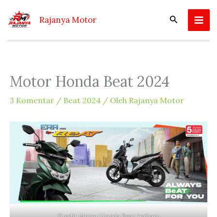
Lewati
ke
Cari
Rajanya Motor
konten
Motor Honda Beat 2024
3 Komentar
/
Beat 2024
/ Oleh
Rajanya Motor
Kredit Motor Honda Beat terbaru