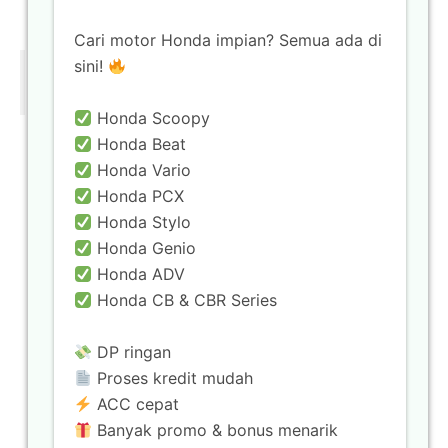
Tiktok Rajanya Motor
Cari motor Honda impian? Semua ada di
sini!
@rajanyamotorbandung
Honda Scoopy
Honda Beat
Rajanya Motor
Honda Vario
Honda PCX
Jam Operasional:
Honda Stylo
Senin–Sabtu : 08.00–17.00
Honda Genio
Minggu : 09.00–15.00
Honda ADV
Honda CB & CBR Series
Telp
0896-0432-9911
DP ringan
Lokasi Kami
Proses kredit mudah
ACC cepat
Banyak promo & bonus menarik